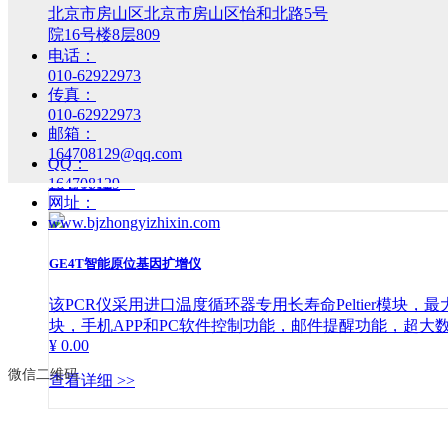
北京市房山区北京市房山区怡和北路5号
院16号楼8层809
电话：
GET96-PLUS 智能六路梯度基因扩增仪
010-62922973
传真：
本系列PCR仪采用6枚定制美国Marlow半导体制冷
010-62922973
机功能，打印功能，超大数据存储量及扩展功能等；都将
邮箱：
¥ 0.00
164708129@qq.com
QQ：
查看详细 >>
164708129
网址：
www.bjzhongyizhixin.com
GE4T智能原位基因扩增仪
该PCR仪采用进口温度循环器专用长寿命Peltier模
块，手机APP和PC软件控制功能，邮件提醒功能，超
¥ 0.00
微信二维码
查看详细 >>