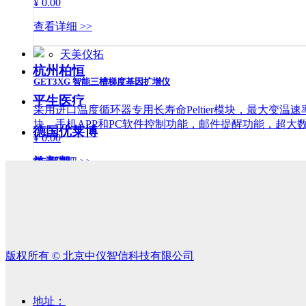
¥ 0.00
查看详细 >>
天美仪拓
杭州柏恒
GET3XG 智能三槽梯度基因扩增仪
平生医疗
采用进口温度循环器专用长寿命Peltier模块，最大变
块，手机APP和PC软件控制功能，邮件提醒功能，超
德国优莱博
¥ 0.00
施都凯
查看详细 >>
中科都菱
GE-TOUCH 智能梯度基因扩增仪
自研产品
全系列采用8枚定制美国Marlow半导体制冷片，最大
版权所有 ©
北京中仪智信科技有限公司
块，内置WIFI模块，手机APP和PC软件控制功能，
¥ 0.00
查看详细 >>
地址：