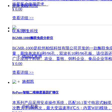
场景客户使用需求。
最新资讯
杭州柏恒
¥ 0.00
查看详细 >>
联系我们
平生科技
BGMR-1000酶联免疫分析仪
BGMR-1000是杭州柏恒科技有限公司开发的一款酶联
量，最快单波长6秒/96孔，双波长10秒/96孔板。
德国优莱博
广泛应用于科研、农业、畜牧、饲料企业、食品企业等
¥ 0.00
查看详细 >>
施都凯
RePure智能二维梯度基因扩增仪
本系列产品采用安卓操作系统，匹配10.1英寸电容式触
中科都菱
次数大于100万次，最大变温速率8℃/S；内置WIFI模块