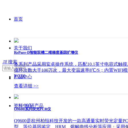
首页
关于我们
RePure-D智能双槽二维梯度基因扩增仪
끠
搜索
本系列产品采用安卓操作系统，匹配10.1英寸电容式触
循环次数大于100万次，最大变温速率8℃/S；内置WIF
¥ 0.00
产品中心
查看详细 >>
资料中心
自研产品
Q9600系列荧光PCR仪
Q9600是杭州柏恒科技开发的一款高通量实时荧光定量
型、等位基因鉴定、HRM、熔解曲线分析等应用；采用